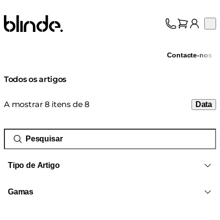
Blinde Design
Op
Coleção
Sobre nós
Contacte-nos
Suporte
Profissionais
Todos os artigos
A mostrar 8 itens de 8
Data
Tipo de Artigo
Gamas