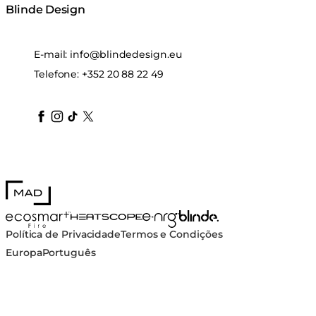
Blinde Design
E-mail:
info@blindedesign.eu
Telefone:
+352 20 88 22 49
blindedesign
blindedesign
blindedesign
blinde-design
blindedesign
MAD Design
Blinde Design
EcoSmart Fire
e-NRG Bioethanol
HEATSCOPE® Heaters
Política de Privacidade
Termos e Condições
Europa
Português