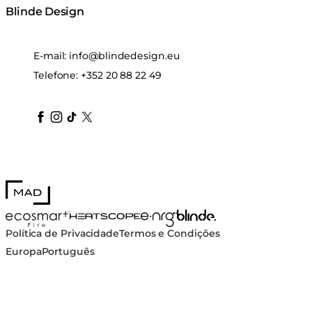
Blinde Design
E-mail:
info@blindedesign.eu
Telefone:
+352 20 88 22 49
blindedesign
blindedesign
blindedesign
blinde-design
blindedesign
MAD Design
Blinde Design
EcoSmart Fire
e-NRG Bioethanol
HEATSCOPE® Heaters
Política de Privacidade
Termos e Condições
Europa
Português