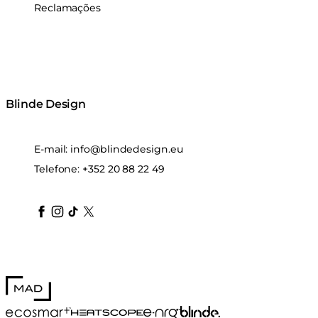
Reclamações
Blinde Design
E-mail:
info@blindedesign.eu
Telefone:
+352 20 88 22 49
blindedesign
blindedesign
blindedesign
blinde-design
blindedesign
MAD Design
Blinde Design
EcoSmart Fire
e-NRG Bioethanol
HEATSCOPE® Heaters