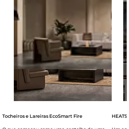
Tocheiros e Lareiras EcoSmart Fire
HEATSC