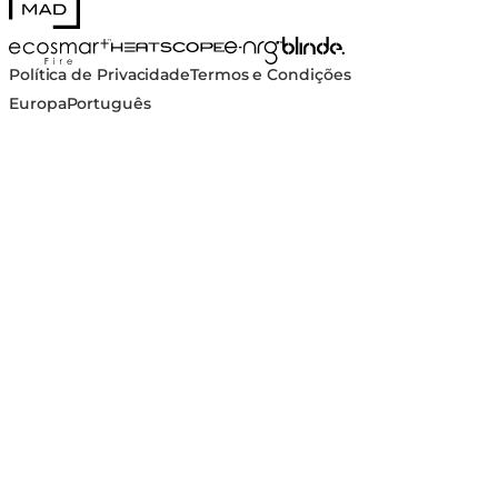
Blinde Design
EcoSmart Fire
e-NRG Bioethanol
HEATSCOPE® Heaters
Política de Privacidade
Termos e Condições
Europa
Português