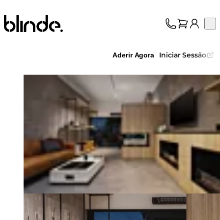
Blinde Design
Op
Coleção
Sobre nós
Iniciar Sessão
Aderir Agora
Suporte
Profissionais
Loading image...