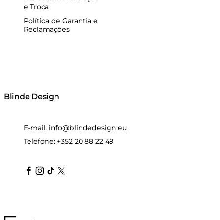
e Troca
Política de Garantia e
Reclamações
Blinde Design
E-mail:
info@blindedesign.eu
Telefone:
+352 20 88 22 49
blindedesign
blindedesign
blindedesign
blinde-design
blindedesign
MAD Design