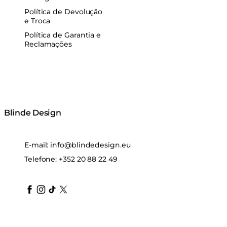
Política de Devolução
e Troca
Política de Garantia e
Reclamações
Blinde Design
E-mail:
info@blindedesign.eu
Telefone:
+352 20 88 22 49
blindedesign
blindedesign
blindedesign
blinde-design
blindedesign