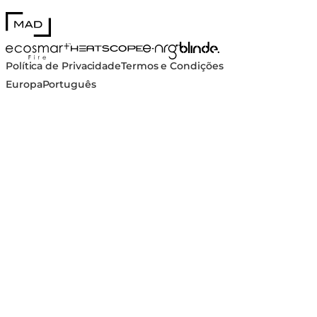
MAD Design
Blinde Design
EcoSmart Fire
e-NRG Bioethanol
HEATSCOPE® Heaters
Política de Privacidade
Termos e Condições
Europa
Português