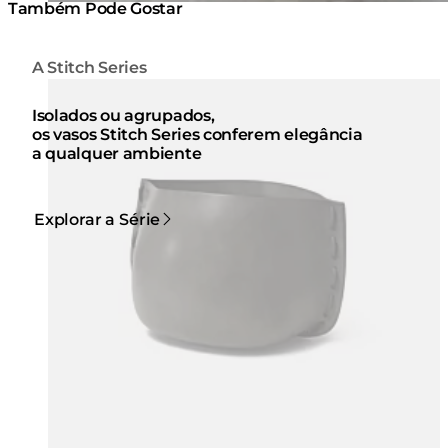
Também Pode Gostar
A Stitch Series
Cores:
Cores:
Loading image...
Lo
Isolados ou agrupados,
os vasos Stitch Series conferem elegância
a qualquer ambiente
Explorar a Série