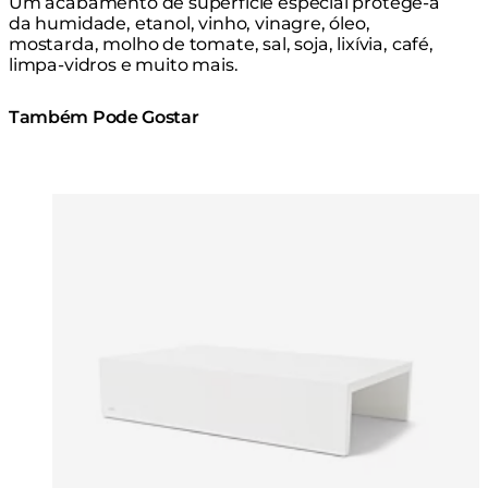
Um acabamento de superfície especial protege-a
da humidade, etanol, vinho, vinagre, óleo,
mostarda, molho de tomate, sal, soja, lixívia, café,
limpa-vidros e muito mais.
Também Pode Gostar
Cores:
Cores:
Loading image...
Lo