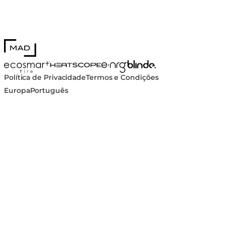
MAD Design
Blinde Design
EcoSmart Fire
e-NRG Bioethanol
HEATSCOPE® Heaters
Política de Privacidade
Termos e Condições
Europa
Português