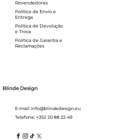
Revendedores
Política de Envio e
Entrega
Política de Devolução
e Troca
Política de Garantia e
Reclamações
Blinde Design
E-mail:
info@blindedesign.eu
Telefone:
+352 20 88 22 49
blindedesign
blindedesign
blindedesign
blinde-design
blindedesign