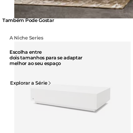
Também Pode Gostar
A Niche Series
Cores:
Cores:
Loading image...
Lo
Escolha entre
dois tamanhos para se adaptar
melhor ao seu espaço
Explorar a Série