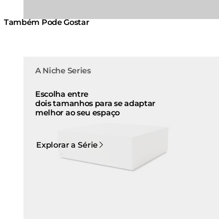
Também Pode Gostar
Cores:
Cores:
Loading image...
Load
A Niche Series
Escolha entre
dois tamanhos para se adaptar
melhor ao seu espaço
Explorar a Série