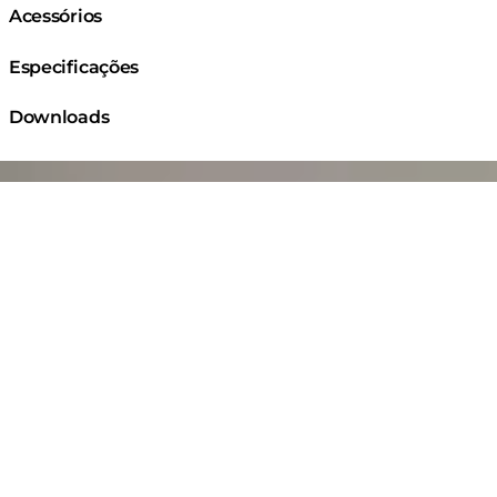
Acessórios
Especificações
Downloads
ng image...