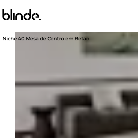
Blinde Design
Loading image...
Niche 40 Mesa de Centro em Betão