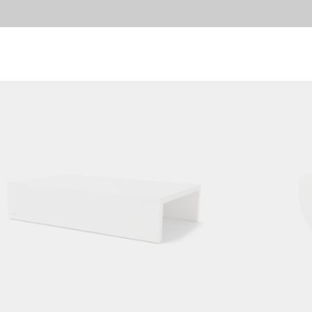
Cores:
ing image...
Loading image