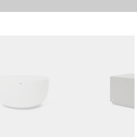
Cores:
...
Loading image...