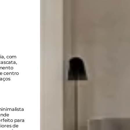
ia, com
ascata,
amento
e centro
paços
minimalista
ande
erfeito para
riores de