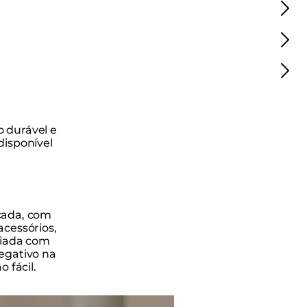
 durável e
disponível
cada, com
cessórios,
riada com
egativo na
 fácil.