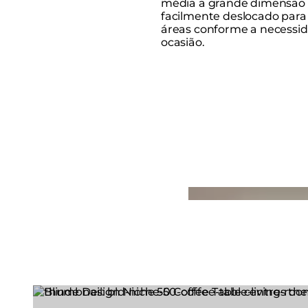
média a grande dimensão 
facilmente deslocado para
áreas conforme a necessid
ocasião.
Loading image...
Explorar a Série
Loading image...