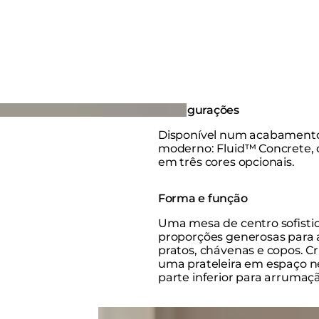
Configurações
Disponível num acabamento
moderno: Fluid™ Concrete, 
em três cores opcionais.
Forma e função
Uma mesa de centro sofisti
proporções generosas para a
pratos, chávenas e copos. C
uma prateleira em espaço n
parte inferior para arrumação
Loading image...