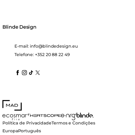
Blinde Design
E-mail:
info@blindedesign.eu
Telefone:
+352 20 88 22 49
blindedesign
blindedesign
blindedesign
blinde-design
blindedesign
MAD Design
Blinde Design
EcoSmart Fire
e-NRG Bioethanol
HEATSCOPE® Heaters
Política de Privacidade
Termos e Condições
Europa
Português