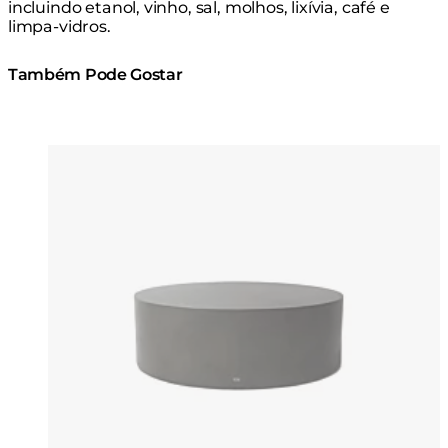
incluindo etanol, vinho, sal, molhos, lixívia, café e
limpa-vidros.
Também Pode Gostar
Cores:
Cores:
Loading image...
Lo