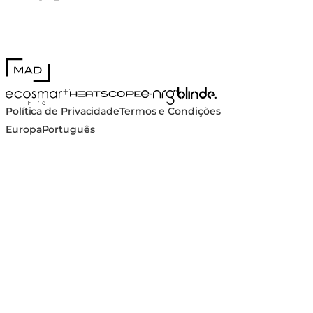
MAD Design
Blinde Design
EcoSmart Fire
e-NRG Bioethanol
HEATSCOPE® Heaters
Política de Privacidade
Termos e Condições
Europa
Português