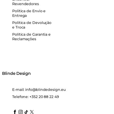
Revendedores
Política de Envio e
Entrega
Política de Devolução
e Troca
Política de Garantia e
Reclamações
Blinde Design
E-mail:
info@blindedesign.eu
Telefone:
+352 20 88 22 49
blindedesign
blindedesign
blindedesign
blinde-design
blindedesign